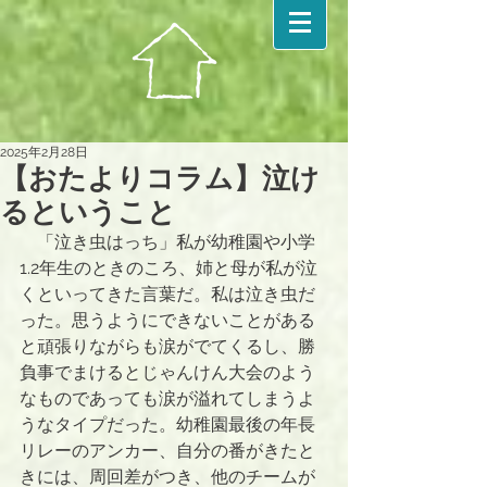
2025年2月28日
【おたよりコラム】泣け
るということ
　「泣き虫はっち」私が幼稚園や小学
1.2年生のときのころ、姉と母が私が泣
くといってきた言葉だ。私は泣き虫だ
った。思うようにできないことがある
と頑張りながらも涙がでてくるし、勝
負事でまけるとじゃんけん大会のよう
なものであっても涙が溢れてしまうよ
うなタイプだった。幼稚園最後の年長
リレーのアンカー、自分の番がきたと
きには、周回差がつき、他のチームが