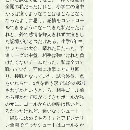
全開の私だったけれど、小学生の途中
からは泣くようなことはほとんどなく
なったように思う。感情をコントロー
ルできるようになってきた私だったけ
れど、外で感情を抑えきれず大泣きし
た記憶がひとつだけある。小学6年生、
サッカーの大会、晴れた日だった。予
選リーグの中盤、相手は強いけれど負
けたくないチームだった。私は全力で
戦っていた。守備に攻撃にと走り回
り、接戦となっていた。試合終盤、点
をいれられ、1点を追う形で試合の残り
もわずかというところ。相手ゴール前
から弾かれて転がってきたボールが私
の元に。ゴールからの距離は遠いとこ
ろだったけれど、迷いなくシュート。
「絶対に決めてやる！」とアドレナリ
ン全開で打ったシュートはゴールをか