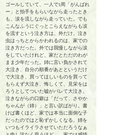
ゴールしていて、一人で1周「がんばれ
ー」と拍手をもらいながら走ったとき
も、涙を流しながら走っていた。でも
こんなふうにぐっとこらえながらも涙
を流すという泣き方は、外だけ。泣き
虫はっちとからかわれるのは、家での
泣き方だった。外では我慢しながら涙
をしていたけれど、家だとただのわが
まま少年だった。姉に言い負かされて
大泣き、自分の順番があとというだけ
で大泣き、買ってほしいものを買って
もらえず大泣き、悔しくて、見栄をは
ろうとしてついた嘘がバレて大泣き。
泣きながらの口癖は「だって、さやか
ちゃんが（姉）」と言い訳ばがり。書
けば書くほど、家では本当に面倒な子
だったのではと恥ずかしくなる。姉を
いつもイライラさせていただろうなぁ
と申し訳なく思うほど。　家では感情