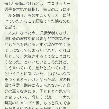
悔しい記憶だけれども、プロサッカー
選手を本気で目指し、毎日のようにボ
ールを触り、ものすごくサッカーに懸
けていたからこそ経験できた涙なのだ
と思う。
　大人になった今、涙腺が弱くなり、
運動会の演技や徒競走などで本気の子
どもたちを感じるとすぐ涙がでてくる
ようになってしまったけれど、それは
別として、大泣きするようなことはな
くなった。といいたいところだけど、
こう書いていて、意外と泣いている、
ということに気づいた。しばふハウス
をつくるきっかけとなった涙。賞の投
票で落選し期待に応えられなかった自
分の至らなさに涙。子どもと本気で向
き合っていて、悔しくて涙。コロナの
時期のキャンプの後、もっと良くでき
ただろうにできなかった悔しさに涙。