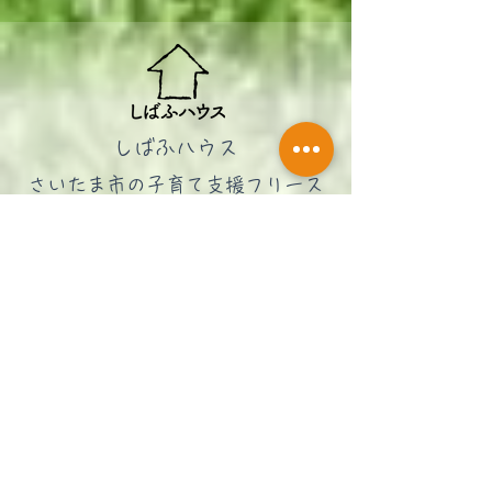
2022年1月
（3）
3件の記事
2021年12月
（2）
2件の記事
しばふハウス
さいたま市の子育て支援フリース
ペース
info@shibafu-house.org
048-762-9016
〒338-0004 埼玉県さいたま市中央
区本町西4-19-15