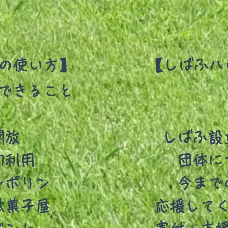
の使い方】
【しばふハ
でできること
開放
しばふ設
切利用
団体に
ンポリン
今まで
駄菓子屋
応援して