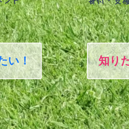
ベント
寄付・支
たい！
知り