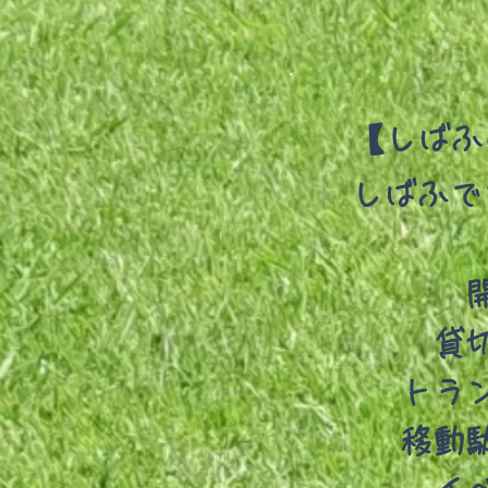
【しばふ
​しばふ
貸
トラ
移動