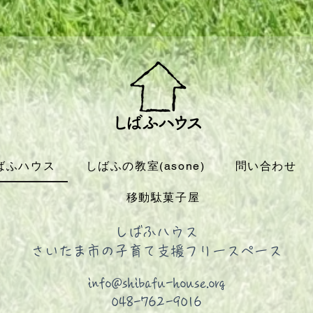
ばふハウス
しばふの教室(asone)
問い合わせ
移動駄菓子屋
しばふハウス
さいたま市の子育て支援フリースペース
info@shibafu-house.org
048-762-9016