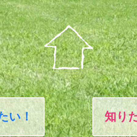
たい！
知り