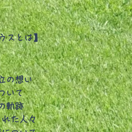
ウスとは】
立の想い
ついて
の軌跡
くれた人々