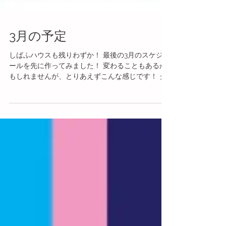
3月の予定
しばふハウスも残りわずか！ 最後の3月のスケジュ
ールを先に作ってみました！ 変わることもあるか
もしれませんが、とりあえずこんな感じです！ ク
レープ屋さんに、ピザ屋さん、 体験授業に、バザ
ー、 いろいろありますが、 最後の27、28、は夜
19:00ごろまであけていようか...