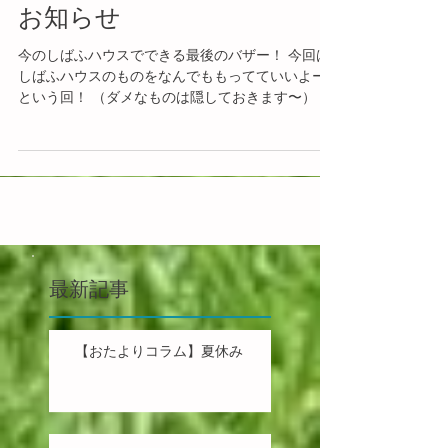
【イベント】バザー開催の
お知らせ
今のしばふハウスでできる最後のバザー！ 今回は
しばふハウスのものをなんでももってていいよー
という回！ （ダメなものは隠しておきます〜） ぬ
いぐるみに、おもちゃに、ピアノに、本に、食器
に、なんでも！！ ぜんぶ50円でだそうかと！ ...
最新記事
【おたよりコラム】夏休み