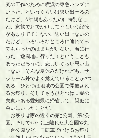
究の工作のために横浜の東急ハンズに
いった、というぐらいは思い出せるの
だけど、6年間もあったのに特別なこ
と、家族でおでかけして～という記憶
があまりでてこない。思い出せないの
だけど、いろいろなところに連れてっ
てもらったのはまちがいない。海に行
った！遊園地に行った！ということも
あっただろうに、悲しいぐらい思い出
せない。そんな夏休みだけれども、サ
ッカー以外でよく覚えていることが2つ
ある。ひとつは地域の公園で開催され
るお祭り。そしてもうひとつは両親の
実家がある愛知県に帰省して、親戚に
会いにいったことだ。
　お祭りは家の近くの第3公園、第2公
園、そして1km以上離れた大公園や丸
山台公園など、自転車でいけるお祭り
は全部出かけて行っていた。7月の土日