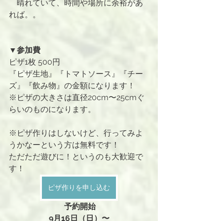
　晴れていて、時間や場所に余裕があ
れば。。
▼参加費
ピザ1枚 500円
『ピザ生地』『トマトソース』『チー
ズ』『飲み物』の金額になります！
※ピザの大きさは直径20cm〜25cmぐ
らいのものになります。
※ピザ作りはしないけど、行ってみよ
うかなーという方は無料です！
ただただ遊びに！というのも大歓迎で
す！
ピザ作りを申し込む
 予約開始
9月16日（日）〜