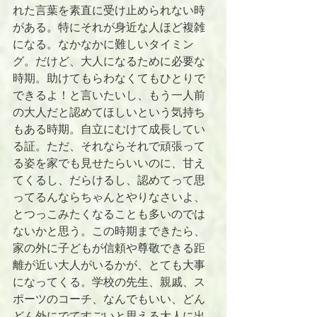
れた言葉を素直に受け止められない時
がある。特にそれが身近な人ほど複雑
になる。なかなかに難しいタイミン
グ。だけど、大人になるために必要な
時期。助けてもらわなくてもひとりで
できるよ！と言いたいし、もう一人前
の大人だと認めてほしいという気持ち
もある時期。自立にむけて成長してい
る証。ただ、それならそれで頑張って
る姿を家でも見せたらいいのに、甘え
てくるし、だらけるし、認めてって思
ってるんならちゃんとやりなさいよ、
とつっこみたくなることも多いのでは
ないかと思う。この時期まできたら、
家の外に子どもが信頼や尊敬できる距
離が近い大人がいるかが、とても大事
になってくる。学校の先生、親戚、ス
ポーツのコーチ、なんでもいい、どん
どん外にでてすごいと思える大人に出