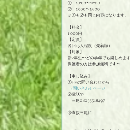
①　10:00〜12:00
②　13:00〜15:00
※①も②も同じ内容になります。
【料金】
1,000円
【定員】
各回15人程度（先着順）
【対象】
新2年生〜どの学年でも楽しめま
保護者の方は参加無料です〜
【申し込み】
①HPの問い合わせから
→問い合わせページ
②電話で
　三尾08035518497
③直接三尾に