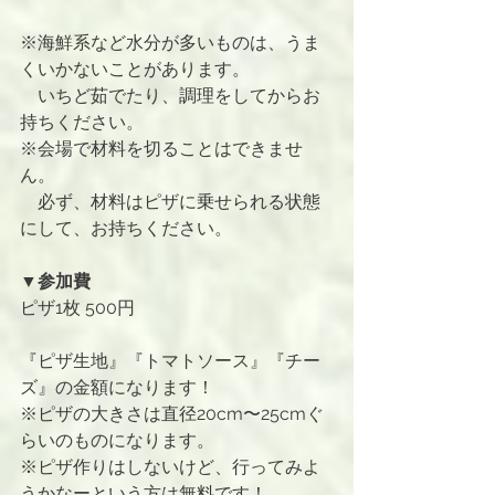
※海鮮系など水分が多いものは、うま
くいかないことがあります。
　いちど茹でたり、調理をしてからお
持ちください。
※会場で材料を切ることはできませ
ん。
　必ず、材料はピザに乗せられる状態
にして、お持ちください。
▼参加費
ピザ1枚 500円
『ピザ生地』『トマトソース』『チー
ズ』の金額になります！
※ピザの大きさは直径20cm〜25cmぐ
らいのものになります。
※ピザ作りはしないけど、行ってみよ
うかなーという方は無料です！