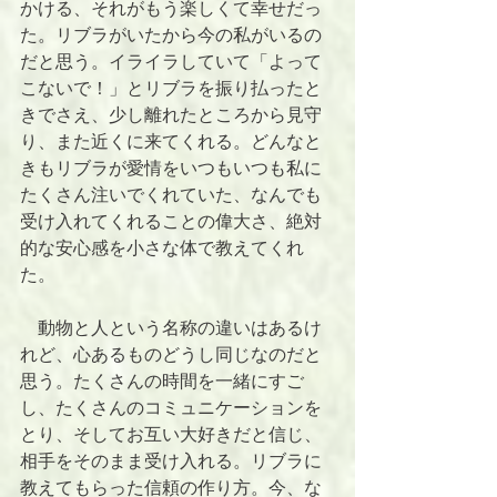
かける、それがもう楽しくて幸せだっ
た。リブラがいたから今の私がいるの
だと思う。イライラしていて「よって
こないで！」とリブラを振り払ったと
きでさえ、少し離れたところから見守
り、また近くに来てくれる。どんなと
きもリブラが愛情をいつもいつも私に
たくさん注いでくれていた、なんでも
受け入れてくれることの偉大さ、絶対
的な安心感を小さな体で教えてくれ
た。
　動物と人という名称の違いはあるけ
れど、心あるものどうし同じなのだと
思う。たくさんの時間を一緒にすご
し、たくさんのコミュニケーションを
とり、そしてお互い大好きだと信じ、
相手をそのまま受け入れる。リブラに
教えてもらった信頼の作り方。今、な