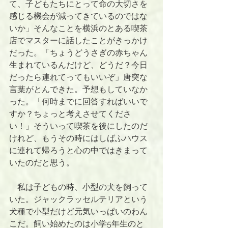
て、子どもたちにとって命の大切さを
感じる機会が減ってきているのではな
いか」そんなことを横浜のとある喫茶
店でマスターに話したことがきっかけ
だった。「ちょうどうさぎの赤ちゃん
生まれているんだけど、どうだ？今日
だったら連れてってもいいぞ」唐突な
言葉がとんできた。予想もしていなか
った。「何時までに回答すればいいで
すか？ちょっと考えさせてくださ
い！」そういって喫茶を後にしたのだ
けれど、もうその時にはしばふハウス
に連れて帰ろうと心の中ではきまって
いたのだと思う。
　私は子どもの時、小型の犬を飼って
いた。ジャックラッセルテリアという
犬種で小型だけど元気いっぱいのわん
こだ。飼い始めたのは小学5年生のと