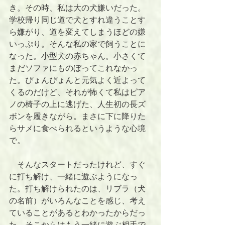
き。その時、私は大の犬嫌いだった。
学校帰り同じ道で犬とすれ違うことす
ら嫌がり、道を変えてしまうほどの嫌
いっぷり。そんな私の家で飼うことに
なった。小型犬の赤ちゃん。小さくて
まだソファにものぼってこれなかっ
た。ぴょんぴょんと元気よく近よって
くるのだけど、それが怖くて私はピア
ノの椅子の上に逃げた、人生初の長ズ
ボンを履きながら。まさに下に降りた
らサメに食べられるというような心境
で。
　そんなスタートだったけれど、すぐ
に打ち解け、一緒に遊ぶようになっ
た。打ち解けられたのは、リブラ（犬
の名前）がいろんなことを感じ、考え
ていることがあるとわかったからだっ
た。そこからはもう一緒に遊ぶ相手で