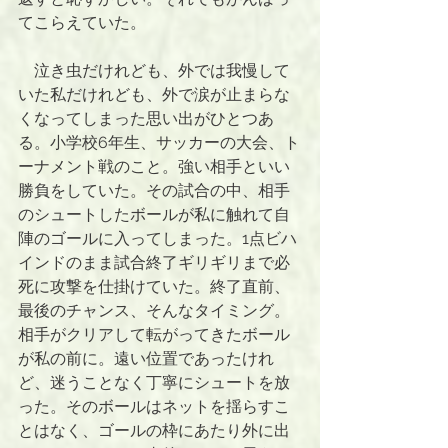
てこらえていた。
　泣き虫だけれども、外では我慢して
いた私だけれども、外で涙が止まらな
くなってしまった思い出がひとつあ
る。小学校6年生、サッカーの大会、ト
ーナメント戦のこと。強い相手といい
勝負をしていた。その試合の中、相手
のシュートしたボールが私に触れて自
陣のゴールに入ってしまった。1点ビハ
インドのまま試合終了ギリギリまで必
死に攻撃を仕掛けていた。終了直前、
最後のチャンス、そんなタイミング。
相手がクリアして転がってきたボール
が私の前に。遠い位置であったけれ
ど、迷うことなく丁寧にシュートを放
った。そのボールはネットを揺らすこ
とはなく、ゴールの枠にあたり外に出