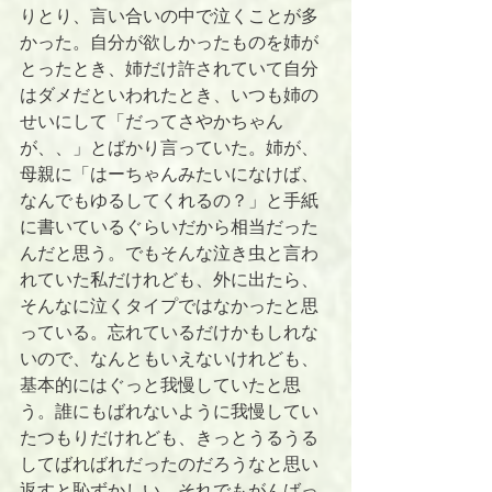
りとり、言い合いの中で泣くことが多
かった。自分が欲しかったものを姉が
とったとき、姉だけ許されていて自分
はダメだといわれたとき、いつも姉の
せいにして「だってさやかちゃん
が、、」とばかり言っていた。姉が、
母親に「はーちゃんみたいになけば、
なんでもゆるしてくれるの？」と手紙
に書いているぐらいだから相当だった
んだと思う。でもそんな泣き虫と言わ
れていた私だけれども、外に出たら、
そんなに泣くタイプではなかったと思
っている。忘れているだけかもしれな
いので、なんともいえないけれども、
基本的にはぐっと我慢していたと思
う。誰にもばれないように我慢してい
たつもりだけれども、きっとうるうる
してばればれだったのだろうなと思い
返すと恥ずかしい。それでもがんばっ