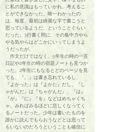
に私の意識はもっていかれ、考えるこ
とができなかった。唯一わかったの
は、毎度、最初は綺麗な字で書こうと
思っているようだ、ということぐらい
だった。3行書く間に、その集中力やら
やる気やらはどこかにいってしまうよ
うだったが。
　作文だけではなく、5年生の時の一言
日記や2年生の時の宿題ノートも見つか
った。2年生にもなるとどのページを見
ても、『。』は書き忘れているし、
『よかった』は『よかた』だし、『し
ゃがんだ』は『ちゃがんだ』、『は』
『が』『に』『を』などはめちゃくち
ゃ。みればみるほどに悲しくなってく
るノートだった。少年は書いたものを
誰かに読んでもらおうなどとは思って
もいないのだろうということも確信に